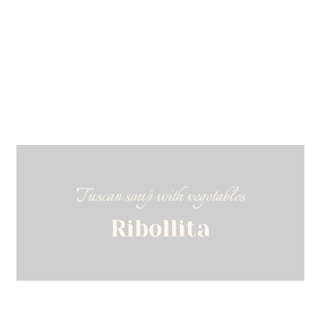
Tuscan soup with vegetables
Ribollita